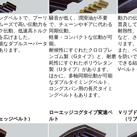
ングベルトで、プーリ
騒音が低く、潤滑油が不要
動力の
ムーズで高い伝動力を
で、チェーンやギアに代わる
普及し
ク伝動、低速高トルク
同期伝動。
耐熱性
を広げました。
軽量・コンパクトな伝動が可
など、
能なダブルスーパータ
能。
ります
あります。
耐候性にすぐれたクロロプレ
また、
ンゴム製（Gタイプ）と、耐磨
を防い
耗性にすぐれたポリウレタン
できる
製（Uタイプ）があります。
Vベルト
ほかに、多軸同期伝動が可能
なダブルタイミングベルト、
ロングスパン用の長尺タイミ
ングベルトもあります。
ローエッジコグタイプ変速ベ
Ｖリブ
ェッジベルト）
ルト
（リブ