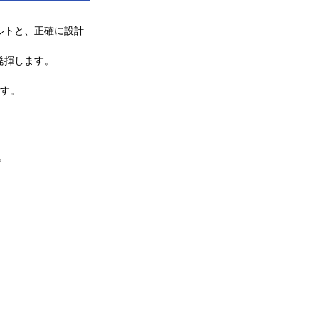
ルトと、正確に設計
発揮します。
す。
。
。
。