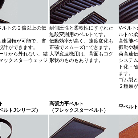
ベルトの２倍以上の伝
耐側圧性と柔軟性にすぐれた
Vベルト
。
無段変則用のベルトです。
ルトの
の高速回転が可能で、省
伝動効率が高く、速度変化も
高性能
設計ができます。
正確でスムーズにできます。
振動や
ーリから外れない、結
大型変速機用は、背面もコグ
荷高速
マックスターウェッジ
形状のものもあります。
システ
。
ト化・
ます。
ゴム製
２種類
ト
高張力平ベルト
平ベル
ベルトJシリーズ）
（フレックスターベルト）