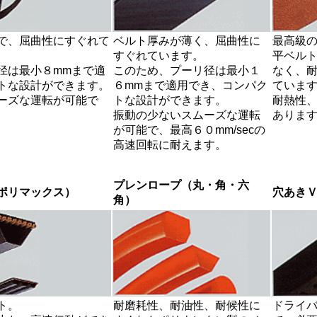
で、屈曲性にすぐれて
ベルト厚みが薄く、屈曲性に
最高級
すぐれています。
平ベル
径は最小８mmまで適
このため、プーリ径は最小１
なく、
トな設計ができます。
６mmまで適用でき、コンパク
ていま
ーズな運転が可能で
トな設計ができます。
耐熱性
振動の少ないスムーズな運転
ありま
が可能で、最高６０mm/secの
高速回転に耐えます。
プレンロープ（丸・角・六
ポリマックス）
穴あき
角）
ト。
耐磨耗性、耐油性、耐候性に
ドライ