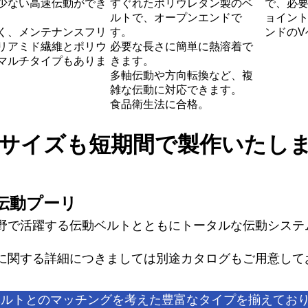
少ない高速伝動ができ
すぐれたポリウレタン製のベ
で、必
ルトで、オープンエンドで
ョイン
く、メンテナンスフリ
す。
ンドのV
リアミド繊維とポリウ
必要な長さに簡単に熱溶着で
マルチタイプもありま
きます。
多軸伝動や方向転換など、複
雑な伝動に対応できます。
食品衛生法に合格。
サイズも短期間で製作いたし
動プーリ
野で活躍する伝動ベルトとともにトータルな伝動システ
に関する詳細につきましては別途カタログもご用意して
ベルトとのマッチングを考えた豊富なタイプを揃えてお