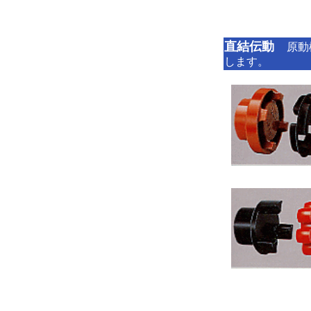
直結伝動
原動
します。