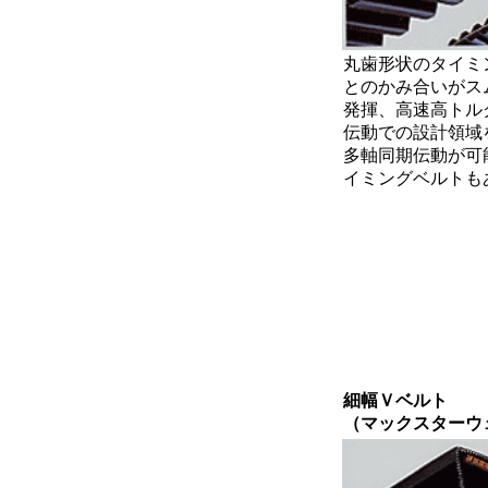
丸歯形状のタイミ
とのかみ合いがス
発揮、高速高トル
伝動での設計領域
多軸同期伝動が可
イミングベルトも
細幅Ｖベルト
（マックスターウ