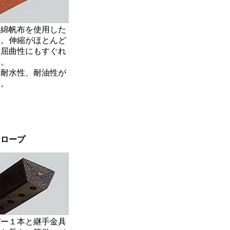
の綿帆布を使用した
ト。伸縮がほとんど
耐屈曲性にもすぐれ
す。
、耐水性、耐油性が
す。
Ｖロープ
バー１本と継手金具