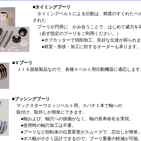
■タイミングプーリ
タイミングベルトによる伝動は、精度のすぐれたベ
された
プーリが円滑に かみ合うことで、はじめて威力を
（必ず指定のプーリをご利用ください。）
●ボブカッターで切削加工。良好な伝達が得られま
●材質・形状・加工に対するオーダーも承ります。
■Ｖプーリ
ＪＩＳ規格製品なので、各種Ｖベルト用伝動機器に適応します
■ブッシングプーリ
マックスターウエッジベルト用。スパナ１本で軸への
取付け、取外しが簡単にできます。
●軸および、軸穴への損傷がなく、軸の長寿命化を実現。
●使用時の軸穴加工は不要。
●プーリなど回転体の位置変更がスムーズで、芯出しが簡単
●ボス幅が小さく設計できるので、プーリ重量の軽減が可能