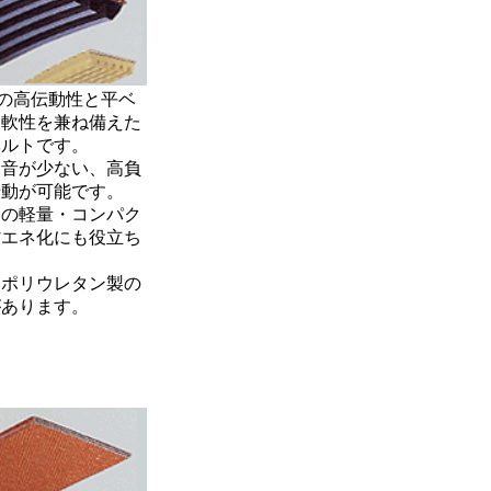
の高伝動性と平ベ
柔軟性を兼ね備えた
ベルトです。
騒音が少ない、高負
伝動が可能です。
ムの軽量・コンパク
省エネ化にも役立ち
とポリウレタン製の
があります。
ト